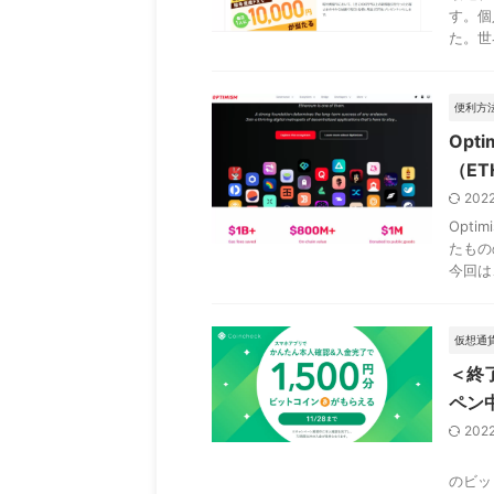
す。個
た。世
便利方
Opt
（E
202
Opt
たもの
今回は、
仮想通
＜終了
ペン
202
11月
のビッ