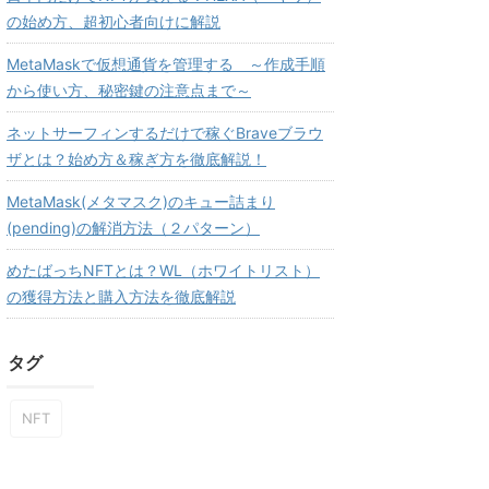
の始め方、超初心者向けに解説
MetaMaskで仮想通貨を管理する ～作成手順
から使い方、秘密鍵の注意点まで～
ネットサーフィンするだけで稼ぐBraveブラウ
ザとは？始め方＆稼ぎ方を徹底解説！
MetaMask(メタマスク)のキュー詰まり
(pending)の解消方法（２パターン）
めたばっちNFTとは？WL（ホワイトリスト）
の獲得方法と購入方法を徹底解説
タグ
NFT