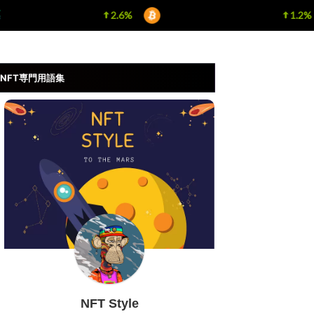
Solana
$ 74.57
2.6%
Bitcoin
$ 64,946.00
1.2%
(SOL)
(BTC)
NFT専門用語集
NFT Style