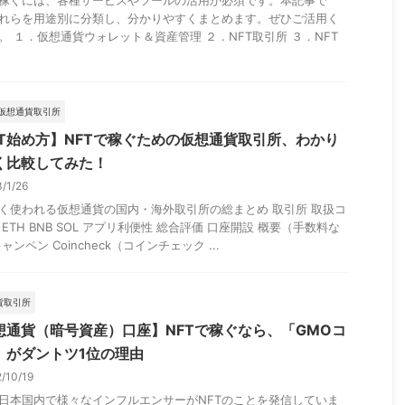
で稼ぐには、各種サービスやツールの活用が必須です。本記事で
れらを用途別に分類し、分かりやすくまとめます。ぜひご活用く
。 １．仮想通貨ウォレット＆資産管理 ２．NFT取引所 ３．NFT
仮想通貨取引所
FT始め方】NFTで稼ぐための仮想通貨取引所、わかり
く比較してみた！
3/1/26
く使われる仮想通貨の国内・海外取引所の総まとめ 取引所 取扱コ
 ETH BNB SOL アプリ利便性 総合評価 口座開設 概要（手数料な
ャンペン Coincheck（コインチェック ...
貨取引所
想通貨（暗号資産）口座】NFTで稼ぐなら、「GMOコ
」がダントツ1位の理由
2/10/19
日本国内で様々なインフルエンサーがNFTのことを発信していま