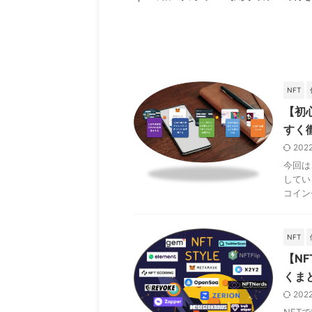
NFT
【初
すく
202
今回は
してい
コイン
NFT
【N
くま
202