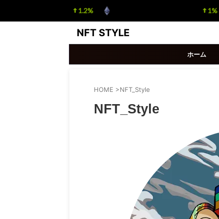
oin
$ 64,946.00
1.2%
Ethereum
$ 1,915.97
1%
(BTC)
(ETH)
NFT STYLE
ホーム
HOME
>
NFT_Style
NFT_Style