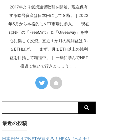
2017年より仮想通貨取引を開始。現在保有
する暗号資産は日本円にして８桁。｜2022
年5月から本格的にNFT市場に参入。｜ 現在
はNFTの「FreeMint」＆「Giveaway」を中
心に楽しく投資。直近１か月の純利益は０.
５ETHほど。｜ まず、月１ETH以上の純利
益を目指して精進中。｜ 一緒に学んでNFT
投資で稼いで行きましょう！！
最近の投稿
日本円だけでNFTが買える！HEXA（ヘキサ）