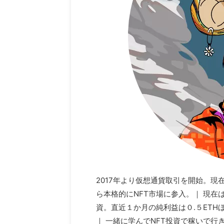
2017年より仮想通貨取引を開始。現
ら本格的にNFT市場に参入。｜ 現在はNF
資。直近１か月の純利益は０.５ETH
｜ 一緒に学んでNFT投資で稼いで行