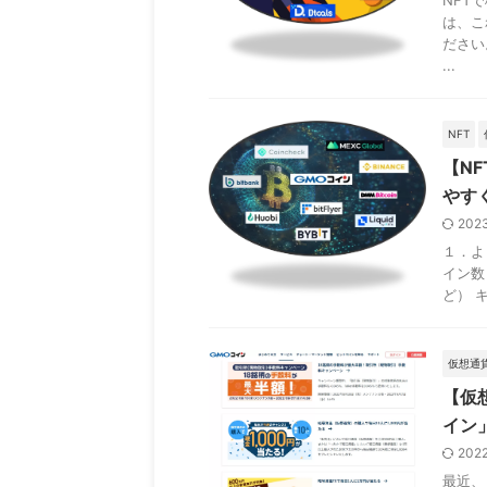
NFT
は、こ
ださい
...
NFT
【N
やす
202
１．よ
イン数
ど） キ
仮想通
【仮
イン
202
最近、