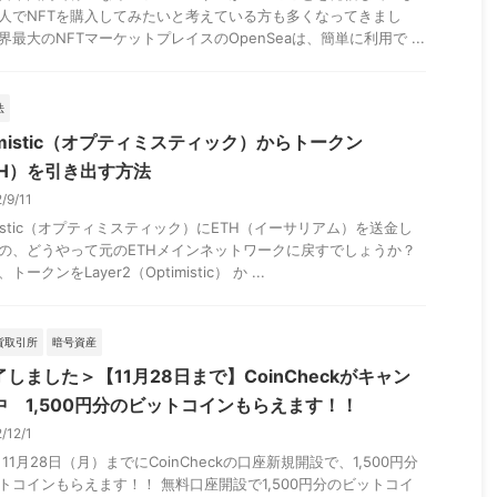
人でNFTを購入してみたいと考えている方も多くなってきまし
界最大のNFTマーケットプレイスのOpenSeaは、簡単に利用で ...
法
imistic（オプティミスティック）からトークン
TH）を引き出す方法
2/9/11
imistic（オプティミスティック）にETH（イーサリアム）を送金し
の、どうやって元のETHメインネットワークに戻すでしょうか？
トークンをLayer2（Optimistic） か ...
貨取引所
暗号資産
しました＞【11月28日まで】CoinCheckがキャン
中 1,500円分のビットコインもらえます！！
2/12/1
28日（月）までにCoinCheckの口座新規開設で、1,500円分
トコインもらえます！！ 無料口座開設で1,500円分のビットコイ