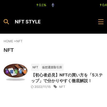
tcoin
$ 64,958.00
0.1%
Ethereum
$ 1,918.75
0.
(BTC)
(ETH)
NFT STYLE
HOME
>
NFT
NFT
NFT
仮想通貨取引所
【初心者必見】NFTの買い方を「5ステ
ップ」で分かりやすく徹底解説！
2022/11/15
NFT