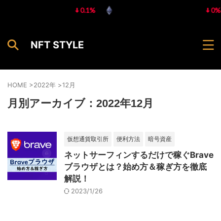
tcoin
$ 64,972.00
0.1%
Ethereum
$ 1,918.25
0%
(BTC)
(ETH)
NFT STYLE
HOME
>
2022年
>
12月
月別アーカイブ：2022年12月
仮想通貨取引所
便利方法
暗号資産
ネットサーフィンするだけで稼ぐBrave
ブラウザとは？始め方＆稼ぎ方を徹底
解説！
2023/1/26